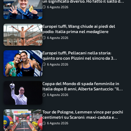
un significato diverso. Ho fatto il salto di
qualità”
6 Agosto 2026
Europei tuffi, Wang chiude ai piedi del
podio: Italia prima nel medagliere
6 Agosto 2026
Europei tuffi, Pellacani nella storia:
quinto oro con Pizzini nel sincro da 3
metri
6 Agosto 2026
Coppa del Mondo di spada femminile in
Italia dopo 8 anni, Alberta Santuccio: “Il
lavoro dà sempre i suoi frutti”
6 Agosto 2026
Tour de Pologne, Lemmen vince per pochi
centimetri su Scaroni: maxi-caduta e
tappa accorciata
6 Agosto 2026