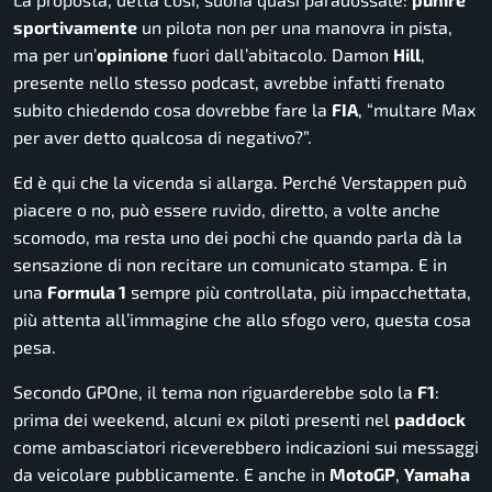
sportivamente
un pilota non per una manovra in pista,
ma per un’
opinione
fuori dall’abitacolo. Damon
Hill
,
presente nello stesso podcast, avrebbe infatti frenato
subito chiedendo cosa dovrebbe fare la
FIA
, “multare Max
per aver detto qualcosa di negativo?”.
Ed è qui che la vicenda si allarga. Perché Verstappen può
piacere o no, può essere ruvido, diretto, a volte anche
scomodo, ma resta uno dei pochi che quando parla dà la
sensazione di non recitare un comunicato stampa. E in
una
Formula 1
sempre più controllata, più impacchettata,
più attenta all’immagine che allo sfogo vero, questa cosa
pesa.
Secondo GPOne, il tema non riguarderebbe solo la
F1
:
prima dei weekend, alcuni ex piloti presenti nel
paddock
come ambasciatori riceverebbero indicazioni sui messaggi
da veicolare pubblicamente. E anche in
MotoGP
,
Yamaha