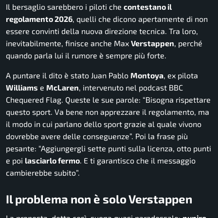
Il bersaglio sarebbero i piloti che
contestano il
regolamento 2026
, quelli che dicono apertamente di non
essere convinti della nuova direzione tecnica. Tra loro,
inevitabilmente, finisce anche Max
Verstappen
, perché
quando parla lui il rumore è sempre più forte.
A puntare il dito è stato Juan Pablo
Montoya
, ex pilota
Williams
e
McLaren
, intervenuto nel podcast BBC
Chequered Flag. Queste le sue parole: “Bisogna rispettare
questo sport. Va bene non apprezzare il regolamento, ma
il modo in cui parlano dello sport grazie al quale vivono
dovrebbe avere delle conseguenze”. Poi la frase più
pesante: “Aggiungergli sette punti sulla licenza, otto punti
e poi
lasciarlo fermo
. E ti garantisco che il messaggio
cambierebbe subito”.
Il problema non è solo Verstappen
La proposta, detta così, suona quasi paradossale:
punire