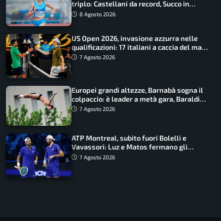
triplo: Castellani da record, Succo in
finale
8 Agosto 2026
US Open 2026, invasione azzurra nelle
qualificazioni: 17 italiani a caccia del main
draw
7 Agosto 2026
Europei grandi altezze, Barnabà sogna il
colpaccio: è leader a metà gara, Baraldi
ancora in corsa
7 Agosto 2026
ATP Montreal, subito fuori Bolelli e
Vavassori: Luz e Matos fermano gli
azzurri
7 Agosto 2026