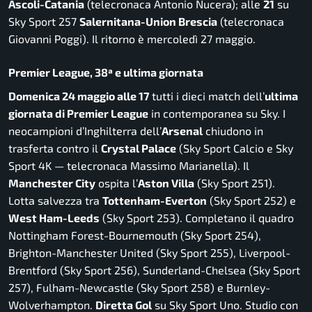
Ascoli-Catania
(telecronaca Antonio Nucera); alle
21
su
Sky Sport 257
Salernitana-Union Brescia
(telecronaca
Giovanni Poggi). Il ritorno è mercoledì 27 maggio.
Premier League, 38ª e ultima giornata
Domenica 24 maggio alle 17
tutti i dieci match dell’
ultima
giornata di Premier League
in contemporanea su Sky. I
neocampioni d’Inghilterra dell’
Arsenal
chiudono in
trasferta contro il
Crystal Palace
(Sky Sport Calcio e Sky
Sport 4K — telecronaca Massimo Marianella). Il
Manchester City
ospita l’
Aston Villa
(Sky Sport 251).
Lotta salvezza tra
Tottenham-Everton
(Sky Sport 252) e
West Ham-Leeds
(Sky Sport 253). Completano il quadro
Nottingham Forest-Bournemouth (Sky Sport 254),
Brighton-Manchester United (Sky Sport 255), Liverpool-
Brentford (Sky Sport 256), Sunderland-Chelsea (Sky Sport
257), Fulham-Newcastle (Sky Sport 258) e Burnley-
Wolverhampton.
Diretta Gol
su Sky Sport Uno. Studio con