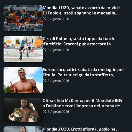
Mondiali U20, sabato azzurro da brividi:
Di Fabio e Inzoli sognano le medaglie,
Castellani e Succo in finale
8 Agosto 2026
Giro di Polonia, sesta tappa da fuochi
d’artificio: Scaroni può attaccare la
maglia di Lemmen
8 Agosto 2026
Europei acquatici, sabato da medaglie per
l’Italia: Paltrinieri guida la staffetta,
Barnabà sogna l’oro dalle grandi altezze
8 Agosto 2026
Oliha sfida McKenna per il Mondiale IBF:
a Dublino serve l’impresa nella tana del
lupo
8 Agosto 2026
Mondiali U20, Crotti sfiora il podio nel