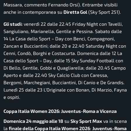
Massara, commento Fernando Orsi). Entrambe visibili
anche in contemporanea su
Diretta Gol
(Sky Sport 251).
Gli studi:
venerdì 22 dalle 22.45
Friday Night
con Tavelli,
Sangiuliano, Marianella, Gentile e Pessina. Sabato dalle
14
La Casa dello Sport – Day
con Benci, Compagnoni,
Zancan e Bucciantini; dalle 20 e 22.40
Saturday Night
con
Cenni, Condò, Borghi e Costacurta. Domenica dalle 12
La
Casa dello Sport – Day
, dalle 15
Sky Sunday Football
con
Di Bello, Gentile, Gobbi e Quagliarella; dalle 20.45
Campo
Aperto
e dalle 22.40
Sky Calcio Club
con Caressa,
Bergomi, Marchegiani, Bucciantini, Di Canio e De Grandis.
Lunedì 25 dalle 23
L’Originale
con Bonan, Di Marzio, Fayna
e ospiti.
Coppa Italia Women 2026: Juventus-Roma a Vicenza
Domenica 24 maggio alle 18
su
Sky Sport Max
va in scena
la
finale della Coppa Italia Women 2026
:
Juventus-Roma