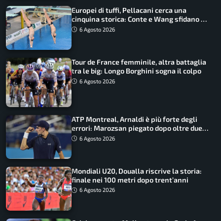
Europei di tuffi, Pellacani cerca una
cinquina storica: Conte e Wang sfidano la
piattaforma
6 Agosto 2026
Tour de France femminile, altra battaglia
tra le big: Longo Borghini sogna il colpo
6 Agosto 2026
ATP Montreal, Arnaldi è più forte degli
errori: Marozsan piegato dopo oltre due
ore
6 Agosto 2026
Mondiali U20, Doualla riscrive la storia:
finale nei 100 metri dopo trent’anni
6 Agosto 2026