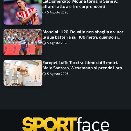
Calciomercato, Molina torna in Serie A:
affare fatto a cifre sorprendenti
5 Agosto 2026
Mondiali U20, Doualla non sbaglia e vince
la sua batteria sui 100 metri: quando si
disputano le finali
5 Agosto 2026
Europei, tuffi: Tocci settimo dai 3 metri.
Male Santoro, Wesemann si prende l’oro
5 Agosto 2026