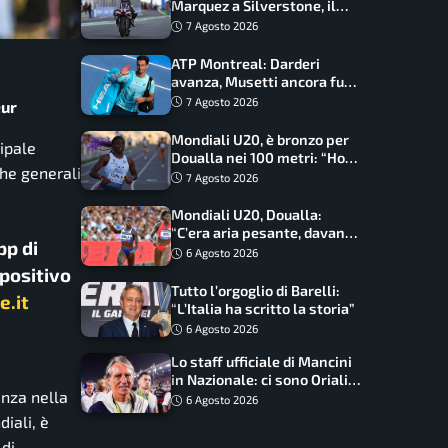
Marquez a Silverstone, il
programma e gli orari
7 Agosto 2026
ATP Montreal: Darderi
avanza, Musetti ancora fuori
con Jodar
7 Agosto 2026
eur
Mondiali U20, è bronzo per
cipale
Doualla nei 100 metri: “Ho
che generali
scacciato l’ansia”
7 Agosto 2026
Mondiali U20, Doualla:
“C’era aria pesante, davano
pp di
le mascherine! Finale? Non
6 Agosto 2026
ho nulla da perdere”
spositivo
Tutto l’orgoglio di Barelli:
e.it
“L’Italia ha scritto la storia”
6 Agosto 2026
Lo staff ufficiale di Mancini
in Nazionale: ci sono Oriali e
enza nella
Bonucci, confermato un
6 Agosto 2026
ritorno
iali, è
 di