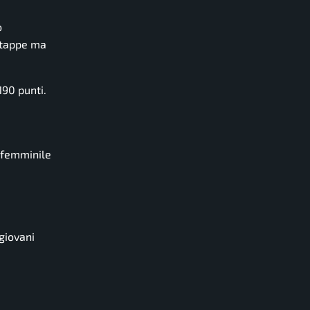
o
e tappe ma
190 punti.
s femminile
giovani