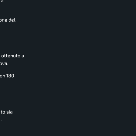
ione del
 ottenuto a
ova.
con 180
ato sia
.