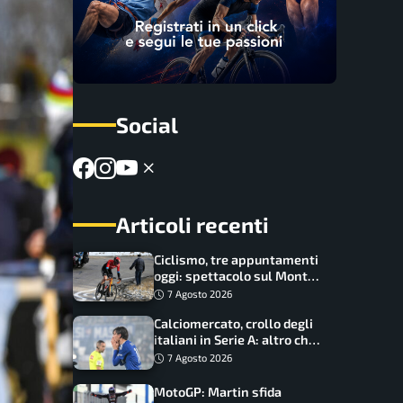
Social
Articoli recenti
Ciclismo, tre appuntamenti
oggi: spettacolo sul Mont
Ventoux, orari e come
7 Agosto 2026
vederli
Calciomercato, crollo degli
italiani in Serie A: altro che
svolta dopo il Mondiale
7 Agosto 2026
MotoGP: Martin sfida