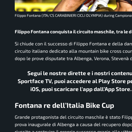
Filippo Fontana (ITA/CS CARABINIERI CICLI OLYMPIA) during Campionati I
Filippo Fontana conquista il circuito maschile, tra le
Si chiude con il successo di Filippo Fontana e della dan
circuito italiano dedicato alla mountain bike cross cou
dopo le prove disputate tra Albenga, Verona, Stevenà d
Segui le nostre dirette e i nostri conten
Sportface TV, puoi accedere al Play Store pe
iOS, puoi scaricare l’app dall’App Store
Fontana re dell’Italia Bike Cup
Grande protagonista del circuito maschile è stato Filip
prova inaugurale di Albenga a causa del recupero dopo l
riuscito a costruire il proprio successo grazie alla vitt