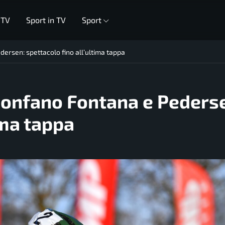
 TV
Sport in TV
Sport
edersen: spettacolo fino all’ultima tappa
trionfano Fontana e Peders
ima tappa