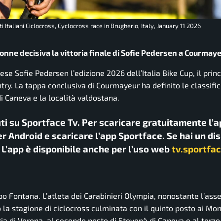
taliani Ciclocross, Cyclocross race in Brugherio, Italy, January 11 2026
 donne decisiva la vittoria finale di Sofie Pedersen a Courmay
ese Sofie Pedersen l’edizione 2026 dell’Italia Bike Cup, il prin
ntry. La tappa conclusiva di Courmayeur ha definito le classifi
i Caneva e la località valdostana.
uti su Sportface Tv. Per scaricare gratuitamente l’a
r Android e scaricare l’app Sportface. Se hai un di
. L’app è disponibile anche per l’uso web
tv.sportfac
po Fontana. L’atleta dei Carabinieri Olympia, nonostante l’ass
a stagione di ciclocross culminata con il quinto posto ai Mond
oria di Verona, al secondo posto di Stevenà di Caneva e al terzo