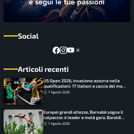
Social
Articoli recenti
US Open 2026, invasione azzurra nelle
qualificazioni: 17 italiani a caccia del main
draw
7 Agosto 2026
Europei grandi altezze, Barnabà sogna il
colpaccio: è leader a metà gara, Baraldi
ancora in corsa
7 Agosto 2026