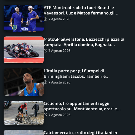
ATP Montreal, subito fuori Bolelli e
Vavassori: Luz e Matos fermano gli
azzurri
7 Agosto 2026
MotoGP Silverstone, Bezzecchi piazza la
zampata: Aprilia domina, Bagnaia
costretto al Q1
7 Agosto 2026
L’Italia parte per gli Europei di
Birmingham: Jacobs, Tamberi e
Battocletti guidano una spedizione
7 Agosto 2026
record
Ciclismo, tre appuntamenti oggi:
spettacolo sul Mont Ventoux, orari e
come vederli
7 Agosto 2026
Calciomercato, crollo degli italiani in