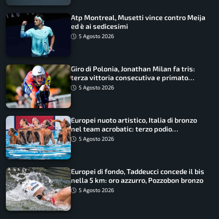
Atp Montreal, Musetti vince contro Meija
ed è ai sedicesimi
5 Agosto 2026
Giro di Polonia, Jonathan Milan fa tris:
terza vittoria consecutiva e primato
rafforzato
5 Agosto 2026
Europei nuoto artistico, Italia di bronzo
nel team acrobatic: terzo podio
consecutivo
5 Agosto 2026
Europei di fondo, Taddeucci concede il bis
nella 5 km: oro azzurro, Pozzobon bronzo
5 Agosto 2026