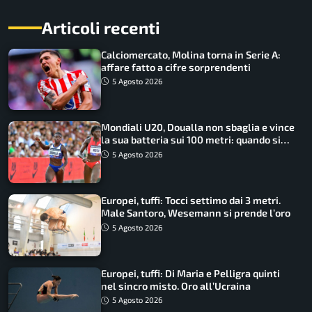
Articoli recenti
Calciomercato, Molina torna in Serie A:
affare fatto a cifre sorprendenti
5 Agosto 2026
Mondiali U20, Doualla non sbaglia e vince
la sua batteria sui 100 metri: quando si
disputano le finali
5 Agosto 2026
Europei, tuffi: Tocci settimo dai 3 metri.
Male Santoro, Wesemann si prende l’oro
5 Agosto 2026
Europei, tuffi: Di Maria e Pelligra quinti
nel sincro misto. Oro all’Ucraina
5 Agosto 2026