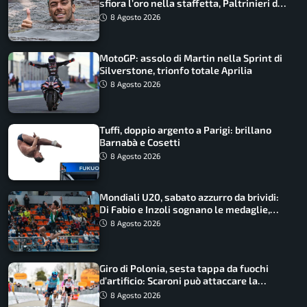
sfiora l’oro nella staffetta, Paltrinieri da
urlo, il bilancio azzurro
8 Agosto 2026
MotoGP: assolo di Martin nella Sprint di
Silverstone, trionfo totale Aprilia
8 Agosto 2026
Tuffi, doppio argento a Parigi: brillano
Barnabà e Cosetti
8 Agosto 2026
Mondiali U20, sabato azzurro da brividi:
Di Fabio e Inzoli sognano le medaglie,
Castellani e Succo in finale
8 Agosto 2026
Giro di Polonia, sesta tappa da fuochi
d’artificio: Scaroni può attaccare la
maglia di Lemmen
8 Agosto 2026