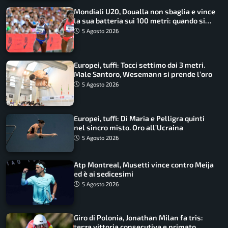
Mondiali U20, Doualla non sbaglia e vince
la sua batteria sui 100 metri: quando si
disputano le finali
5 Agosto 2026
Europei, tuffi: Tocci settimo dai 3 metri.
Male Santoro, Wesemann si prende l’oro
5 Agosto 2026
Europei, tuffi: Di Maria e Pelligra quinti
nel sincro misto. Oro all’Ucraina
5 Agosto 2026
Atp Montreal, Musetti vince contro Meija
ed è ai sedicesimi
5 Agosto 2026
Giro di Polonia, Jonathan Milan fa tris:
terza vittoria consecutiva e primato