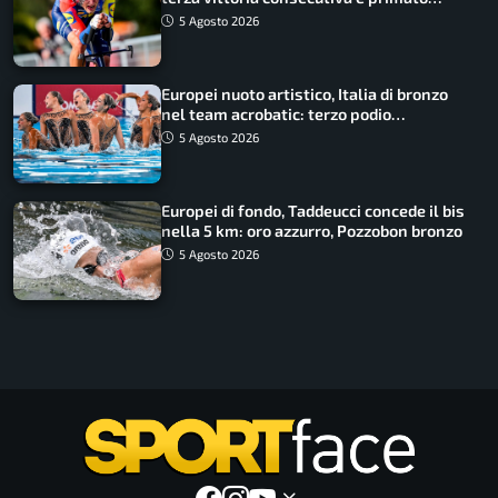
rafforzato
5 Agosto 2026
Europei nuoto artistico, Italia di bronzo
nel team acrobatic: terzo podio
consecutivo
5 Agosto 2026
Europei di fondo, Taddeucci concede il bis
nella 5 km: oro azzurro, Pozzobon bronzo
5 Agosto 2026