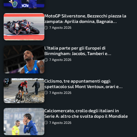
MotoGP Silverstone, Bezzecchi piazza la
zampata: Aprilia domina, Bagnaia
costretto al Q1
7 Agosto 2026
L’Italia parte per gli Europei di
Birmingham: Jacobs, Tamberi e
Battocletti guidano una spedizione
7 Agosto 2026
record
Ciclismo, tre appuntamenti oggi:
spettacolo sul Mont Ventoux, orari e
come vederli
7 Agosto 2026
Calciomercato, crollo degli italiani in
Serie A: altro che svolta dopo il Mondiale
7 Agosto 2026