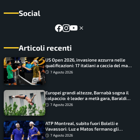
Social
Articoli recenti
US Open 2026, invasione azzurra nelle
qualificazioni: 17 italiani a caccia del main
draw
7 Agosto 2026
Europei grandi altezze, Barnabà sogna il
colpaccio: è leader a metà gara, Baraldi
ancora in corsa
7 Agosto 2026
ATP Montreal, subito fuori Bolelli e
Vavassori: Luz e Matos fermano gli
azzurri
7 Agosto 2026