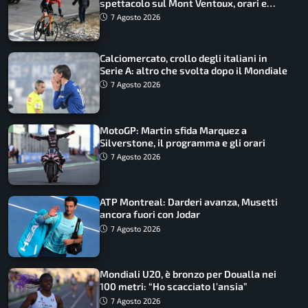
spettacolo sul Mont Ventoux, orari e
come vederli
7 Agosto 2026
Calciomercato, crollo degli italiani in
Serie A: altro che svolta dopo il Mondiale
7 Agosto 2026
MotoGP: Martin sfida Marquez a
Silverstone, il programma e gli orari
7 Agosto 2026
ATP Montreal: Darderi avanza, Musetti
ancora fuori con Jodar
7 Agosto 2026
Mondiali U20, è bronzo per Doualla nei
100 metri: “Ho scacciato l’ansia”
7 Agosto 2026