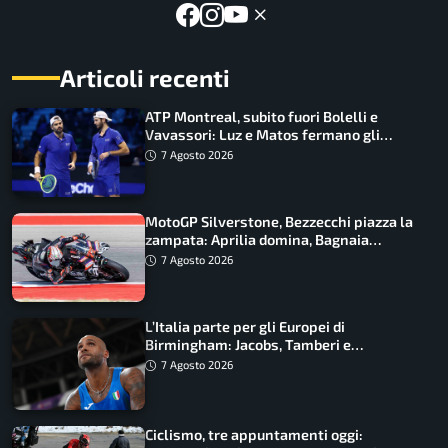
Articoli recenti
ATP Montreal, subito fuori Bolelli e
Vavassori: Luz e Matos fermano gli
azzurri
7 Agosto 2026
MotoGP Silverstone, Bezzecchi piazza la
zampata: Aprilia domina, Bagnaia
costretto al Q1
7 Agosto 2026
L’Italia parte per gli Europei di
Birmingham: Jacobs, Tamberi e
Battocletti guidano una spedizione
7 Agosto 2026
record
Ciclismo, tre appuntamenti oggi: