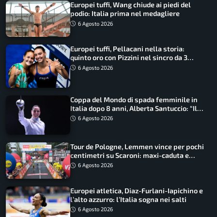
Europei tuffi, Wang chiude ai piedi del
podio: Italia prima nel medagliere
6 Agosto 2026
Europei tuffi, Pellacani nella storia:
quinto oro con Pizzini nel sincro da 3
metri
6 Agosto 2026
Coppa del Mondo di spada femminile in
Italia dopo 8 anni, Alberta Santuccio: “Il
lavoro dà sempre i suoi frutti”
6 Agosto 2026
Tour de Pologne, Lemmen vince per pochi
centimetri su Scaroni: maxi-caduta e
tappa accorciata
6 Agosto 2026
Europei atletica, Diaz-Furlani-Iapichino e
l’alto azzurro: l’Italia sogna nei salti
6 Agosto 2026