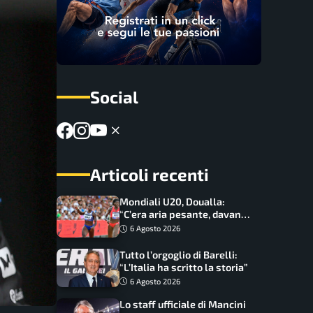
Social
Articoli recenti
Mondiali U20, Doualla:
“C’era aria pesante, davano
le mascherine! Finale? Non
6 Agosto 2026
ho nulla da perdere”
Tutto l’orgoglio di Barelli:
“L’Italia ha scritto la storia”
6 Agosto 2026
Lo staff ufficiale di Mancini