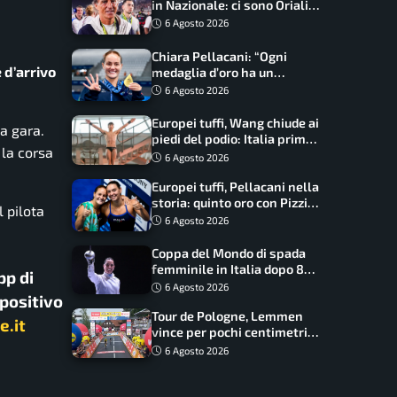
in Nazionale: ci sono Oriali e
Bonucci, confermato un
6 Agosto 2026
ritorno
Chiara Pellacani: “Ogni
e d’arrivo
medaglia d’oro ha un
significato diverso. Ho fatto
6 Agosto 2026
il salto di qualità”
Europei tuffi, Wang chiude ai
la gara.
piedi del podio: Italia prima
 la corsa
nel medagliere
6 Agosto 2026
Europei tuffi, Pellacani nella
storia: quinto oro con Pizzini
l pilota
nel sincro da 3 metri
6 Agosto 2026
Coppa del Mondo di spada
femminile in Italia dopo 8
pp di
anni, Alberta Santuccio: “Il
6 Agosto 2026
spositivo
lavoro dà sempre i suoi
Tour de Pologne, Lemmen
frutti”
e.it
vince per pochi centimetri
su Scaroni: maxi-caduta e
6 Agosto 2026
tappa accorciata