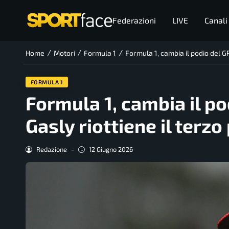
Federazioni
LIVE
Canali
/
/
/
Home
Motori
Formula 1
Formula 1, cambia il podio del GP
FORMULA 1
Formula 1, cambia il po
Gasly riottiene il terzo
Redazione
-
12 Giugno 2026