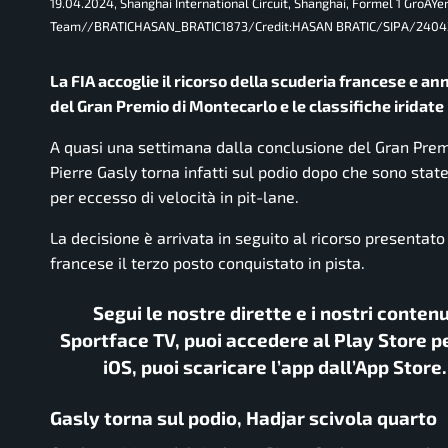
19.04.2024, Shanghai International Circuit, Shanghai, Formel 1 GroÃŸer
Team//BRATICHASAN_BRATIC1873/Credit:HASAN BRATIC/SIPA/2404
La FIA accoglie il ricorso della scuderia francese e ann
del Gran Premio di Montecarlo e le classifiche iridate P
A quasi una settimana dalla conclusione del Gran Premio
Pierre Gasly torna infatti sul podio dopo che sono stat
per eccesso di velocità in pit-lane.
La decisione è arrivata in seguito al ricorso presentato 
francese il terzo posto conquistato in pista.
Segui le nostre dirette e i nostri conten
Sportface TV, puoi accedere al Play Store pe
iOS, puoi scaricare l’app dall’App Store
Gasly torna sul podio, Hadjar scivola quarto