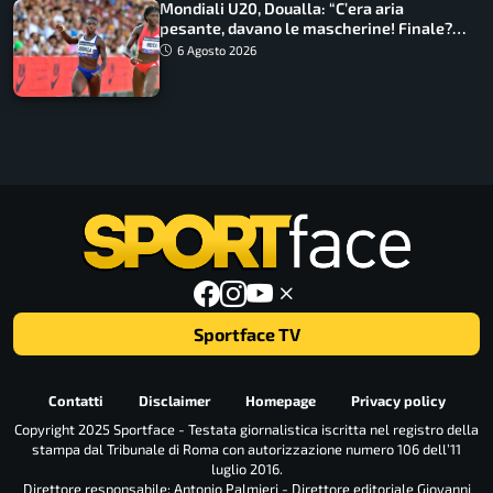
Mondiali U20, Doualla: “C’era aria
pesante, davano le mascherine! Finale?
Non ho nulla da perdere”
6 Agosto 2026
Sportface TV
Contatti
Disclaimer
Homepage
Privacy policy
Copyright 2025 Sportface - Testata giornalistica iscritta nel registro della
stampa dal Tribunale di Roma con autorizzazione numero 106 dell’11
luglio 2016.
Direttore responsabile: Antonio Palmieri - Direttore editoriale Giovanni