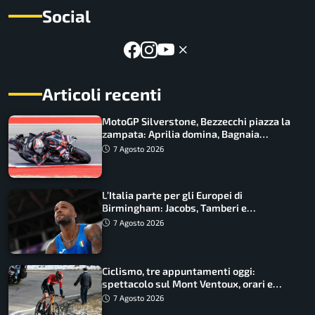
Social
Articoli recenti
MotoGP Silverstone, Bezzecchi piazza la
zampata: Aprilia domina, Bagnaia
costretto al Q1
7 Agosto 2026
L’Italia parte per gli Europei di
Birmingham: Jacobs, Tamberi e
Battocletti guidano una spedizione
7 Agosto 2026
record
Ciclismo, tre appuntamenti oggi:
spettacolo sul Mont Ventoux, orari e
come vederli
7 Agosto 2026