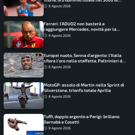
marcia
8 Agosto 2026
Ferrari: l’ADUO2 non basterà a
raggiungere Mercedes, novità per la
Macarena
8 Agosto 2026
Europei nuoto, Senna d’argento: l’Italia
sfiora l’oro nella staffetta, Paltrinieri da
urlo, il bilancio azzurro
8 Agosto 2026
MotoGP: assolo di Martin nella Sprint di
Silverstone, trionfo totale Aprilia
8 Agosto 2026
Tuffi, doppio argento a Parigi: brillano
Barnabà e Cosetti
8 Agosto 2026