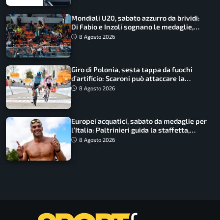
Mondiali U20, sabato azzurro da brividi:
Di Fabio e Inzoli sognano le medaglie,
Castellani e Succo in finale
8 Agosto 2026
Giro di Polonia, sesta tappa da fuochi
d’artificio: Scaroni può attaccare la
maglia di Lemmen
8 Agosto 2026
Europei acquatici, sabato da medaglie per
l’Italia: Paltrinieri guida la staffetta,
Barnabà sogna l’oro dalle grandi altezze
8 Agosto 2026