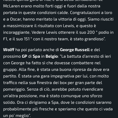
McLaren erano molto forti oggi e fuori dalla nostra
portata in queste condizioni calde. Congratulazioni a loro
e a Oscar, hanno meritato la vittoria di oggi. Siamo riusciti
a massimizzare il risultato con Lewis, e questo è
incoraggiante. Vedere Lewis ottenere il suo 200 ° podio in
F1, e il suo 151 ° con il nostro team, è stato grandioso”.
Wolff
ha poi parlato anche di
George Russell
e del
prossimo
GP
di
Spa
in
Belgio
:
“La battuta d’arresto di ieri
con George ha fatto sì che dovesse combattere nel
gruppo. Alla fine, è stata una buona ripresa da dove era
partito. È stata una gara impegnativa per lui, con molto
traffico nella sua finestra dei box per gran parte del
pomeriggio. Senza di ciò, avrebbe potuto rivendicare
un’altra posizione, ma è stato comunque uno sforzo
solido. Ora ci dirigiamo a Spa, dove le condizioni saranno
probabilmente più fresche e speriamo che questo ci vada
un po’ meglio”.