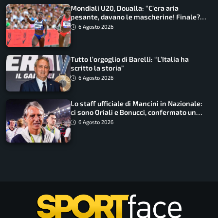
Mondiali U20, Doualla: “C’era aria
pesante, davano le mascherine! Finale?
Non ho nulla da perdere”
6 Agosto 2026
Tutto l’orgoglio di Barelli: “L’Italia ha
scritto la storia”
6 Agosto 2026
Lo staff ufficiale di Mancini in Nazionale:
ci sono Oriali e Bonucci, confermato un
ritorno
6 Agosto 2026