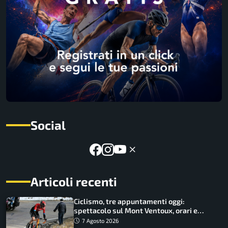
Social
Articoli recenti
Ciclismo, tre appuntamenti oggi:
spettacolo sul Mont Ventoux, orari e
come vederli
7 Agosto 2026