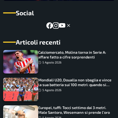
Social
Articoli recenti
Calciomercato, Molina torna in Serie A:
affare fatto a cifre sorprendenti
5 Agosto 2026
Mondiali U20, Doualla non sbaglia e vince
la sua batteria sui 100 metri: quando si
disputano le finali
5 Agosto 2026
Europei, tuffi: Tocci settimo dai 3 metri.
Male Santoro, Wesemann si prende l’oro
5 Agosto 2026