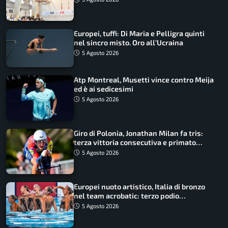
Europei, tuffi: Di Maria e Pelligra quinti
nel sincro misto. Oro all’Ucraina
5 Agosto 2026
Atp Montreal, Musetti vince contro Meija
ed è ai sedicesimi
5 Agosto 2026
Giro di Polonia, Jonathan Milan fa tris:
terza vittoria consecutiva e primato
rafforzato
5 Agosto 2026
Europei nuoto artistico, Italia di bronzo
nel team acrobatic: terzo podio
consecutivo
5 Agosto 2026