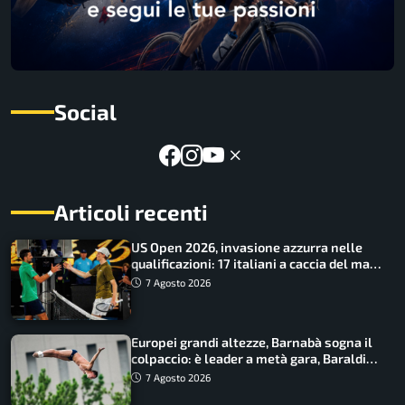
Social
Articoli recenti
US Open 2026, invasione azzurra nelle
qualificazioni: 17 italiani a caccia del main
draw
7 Agosto 2026
Europei grandi altezze, Barnabà sogna il
colpaccio: è leader a metà gara, Baraldi
ancora in corsa
7 Agosto 2026