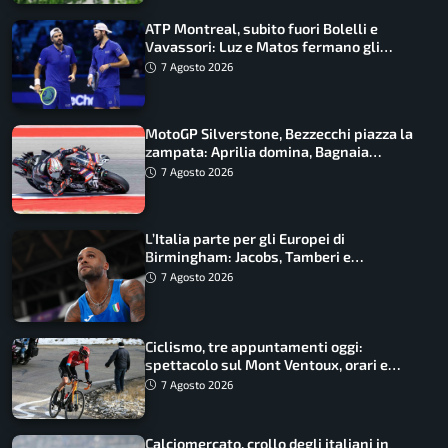
ATP Montreal, subito fuori Bolelli e
Vavassori: Luz e Matos fermano gli
azzurri
7 Agosto 2026
MotoGP Silverstone, Bezzecchi piazza la
zampata: Aprilia domina, Bagnaia
costretto al Q1
7 Agosto 2026
L’Italia parte per gli Europei di
Birmingham: Jacobs, Tamberi e
Battocletti guidano una spedizione
7 Agosto 2026
record
Ciclismo, tre appuntamenti oggi:
spettacolo sul Mont Ventoux, orari e
come vederli
7 Agosto 2026
Calciomercato, crollo degli italiani in