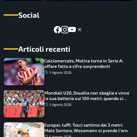
Social
Articoli recenti
Calciomercato, Molina torna in Serie A:
affare fatto a cifre sorprendenti
5 Agosto 2026
Mondiali U20, Doualla non sbaglia e vince
la sua batteria sui 100 metri: quando si
disputano le finali
5 Agosto 2026
Europei, tuffi: Tocci settimo dai 3 metri.
Male Santoro, Wesemann si prende l’oro
5 Agosto 2026