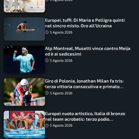
Europei, tuffi: Di Maria e Pelligra quinti
nel sincro misto. Oro all’Ucraina
5 Agosto 2026
Atp Montreal, Musetti vince contro Meija
ed è ai sedicesimi
5 Agosto 2026
Giro di Polonia, Jonathan Milan fa tris:
terza vittoria consecutiva e primato
rafforzato
5 Agosto 2026
Europei nuoto artistico, Italia di bronzo
nel team acrobatic: terzo podio
consecutivo
5 Agosto 2026