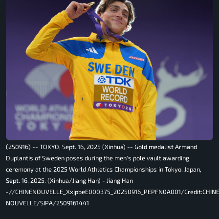
(250916) -- TOKYO, Sept. 16, 2025 (Xinhua) -- Gold medalist Armand
Duplantis of Sweden poses during the men's pole vault awarding
ceremony at the 2025 World Athletics Championships in Tokyo, Japan,
Sept. 16, 2025. (Xinhua/Jiang Han) - Jiang Han
-//CHINENOUVELLE_XxjpbeE000375_20250916_PEPFN0A001/Credit:CHIN
NOUVELLE/SIPA/2509161441