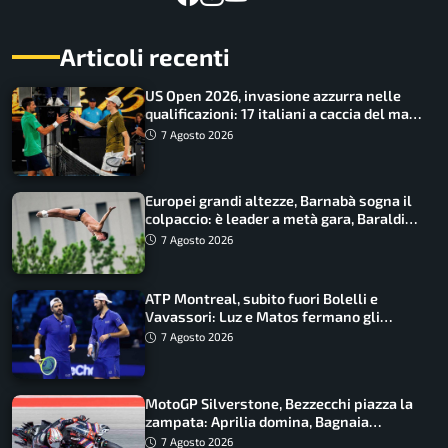
Articoli recenti
US Open 2026, invasione azzurra nelle
qualificazioni: 17 italiani a caccia del main
draw
7 Agosto 2026
Europei grandi altezze, Barnabà sogna il
colpaccio: è leader a metà gara, Baraldi
ancora in corsa
7 Agosto 2026
ATP Montreal, subito fuori Bolelli e
Vavassori: Luz e Matos fermano gli
azzurri
7 Agosto 2026
MotoGP Silverstone, Bezzecchi piazza la
zampata: Aprilia domina, Bagnaia
costretto al Q1
7 Agosto 2026