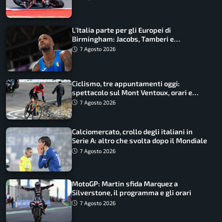
L’Italia parte per gli Europei di
Birmingham: Jacobs, Tamberi e
Battocletti guidano una spedizione
7 Agosto 2026
record
Ciclismo, tre appuntamenti oggi:
spettacolo sul Mont Ventoux, orari e
come vederli
7 Agosto 2026
Calciomercato, crollo degli italiani in
Serie A: altro che svolta dopo il Mondiale
7 Agosto 2026
MotoGP: Martin sfida Marquez a
Silverstone, il programma e gli orari
7 Agosto 2026