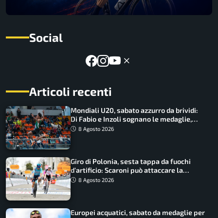
Social
Articoli recenti
Mondiali U20, sabato azzurro da brividi:
Di Fabio e Inzoli sognano le medaglie,
Castellani e Succo in finale
8 Agosto 2026
Giro di Polonia, sesta tappa da fuochi
d’artificio: Scaroni può attaccare la
maglia di Lemmen
8 Agosto 2026
Europei acquatici, sabato da medaglie per