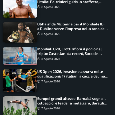
l’Italia: Paltrinieri guida la staffetta,
Barnabà sogna l’oro dalle grandi altezze
8 Agosto 2026
Oliha sfida McKenna per il Mondiale IBF:
a Dublino serve l’impresa nella tana del
lupo
8 Agosto 2026
Mondiali U20, Crotti sfiora il podio nel
triplo: Castellani da record, Succo in
finale
8 Agosto 2026
US Open 2026, invasione azzurra nelle
qualificazioni: 17 italiani a caccia del main
draw
7 Agosto 2026
Europei grandi altezze, Barnabà sogna il
colpaccio: è leader a metà gara, Baraldi
ancora in corsa
7 Agosto 2026