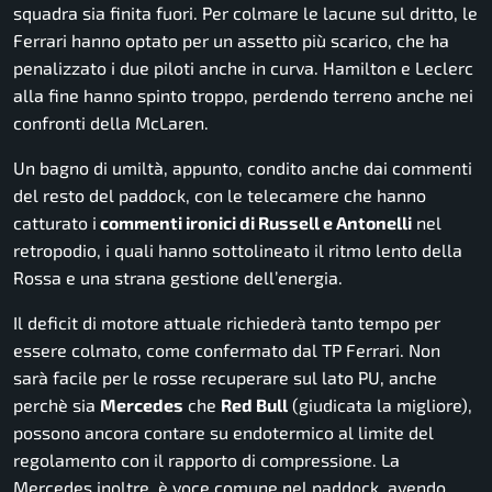
squadra sia finita fuori. Per colmare le lacune sul dritto, le
Ferrari hanno optato per un assetto più scarico, che ha
penalizzato i due piloti anche in curva. Hamilton e Leclerc
alla fine hanno spinto troppo, perdendo terreno anche nei
confronti della McLaren.
Un bagno di umiltà, appunto, condito anche dai commenti
del resto del paddock, con le telecamere che hanno
catturato i
commenti ironici di Russell e Antonelli
nel
retropodio, i quali hanno sottolineato il ritmo lento della
Rossa e una strana gestione dell’energia.
Il deficit di motore attuale richiederà tanto tempo per
essere colmato, come confermato dal TP Ferrari. Non
sarà facile per le rosse recuperare sul lato PU, anche
perchè sia
Mercedes
che
Red Bull
(giudicata la migliore),
possono ancora contare su endotermico al limite del
regolamento con il rapporto di compressione. La
Mercedes inoltre, è voce comune nel paddock, avendo