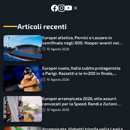
Articoli recenti
Europei atletica, Pernici e Lazzaro in
semifinale negli 800: Hooper avanti nei
100, fuori Tecuceanu
10 Agosto 2026
Europei nuoto, Italia subito protagonista
a Parigi: Razzetti e le 4×200 in finale,
Quadarella domina gli 800
10 Agosto 2026
Europei arrampicata 2026, otto azzurri
convocati per la Speed: Randi e Zurloni
guidano l’Italia
10 Agosto 2026
Arrampicata, Vighetti trionfa nella Lead a