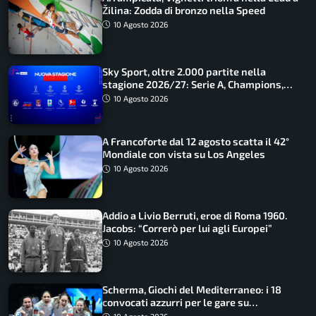
Žilina: Zodda di bronzo nella Speed
10 Agosto 2026
Sky Sport, oltre 2.000 partite nella
stagione 2026/27: Serie A, Champions,
Premier e tutte le novità
10 Agosto 2026
A Francoforte dal 12 agosto scatta il 42°
Mondiale con vista su Los Angeles
10 Agosto 2026
Addio a Livio Berruti, eroe di Roma 1960.
Jacobs: “Correrò per lui agli Europei”
10 Agosto 2026
Scherma, Giochi del Mediterraneo: i 18
convocati azzurri per le gare su
SportFaceTV