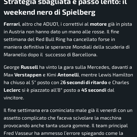
Strategia sbagliata e passo lento: il
weekend nero di Spielberg
Ferrari
, altro che ADUO1, i correttivi al
motore
già in pista
in Austria non hanno dato un mano alle rosse. Il fine
settimana del Red Bull Ring ha cancellato forse in
maniera definitiva le speranze Mondiali della scuderia di
Maranello dopo il successo di Barcellona.
George
Russell
ha vinto la gara sulla Mercedes, davanti a
Max
Verstappen
e Kimi
Antonelli
, mentre Lewis Hamilton
ha chiuso al 5° posto con 2
6 secondi di ritardo
e Charles
Leclerc
si è piazzato all’8° posto a
45 secondi
dal
vincitore.
Il fine settimana era cominciato male già il venerdì con un
assetto complicato che faceva scivolare la macchina
provocando anche tanta usura gomme. Il team principal
Fred Vasseur ha ammesso l’errore spiegando come la