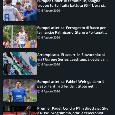
Europeo Under 18 femminile, Spagna
troppo forte: Italia battuta 95-41, ora si
gioca il Mondiale
6 Agosto 2026
Europei atletica, Ferragosto di fuoco per
la marcia: Palmisano, Stano e Fortunato
guidano l’Italia
6 Agosto 2026
Arrampicata, 19 azzurri in Slovacchia: al
via l’Europe Series Lead, tappa decisiva
per la Speed
6 Agosto 2026
Europei atletica, Fabbri-Weir guidano il
peso: Fantini difende il titolo nel
martello
6 Agosto 2026
Premier Padel, Londra P1 in diretta su Sky
e NOW: programma, orari e telecronisti