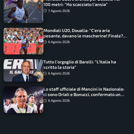
100 metri: “Ho scacciato l’ansia”
7 Agosto 2026
Mondiali U20, Doualla: “C’era aria
pesante, davano le mascherine! Finale?
Non ho nulla da perdere”
6 Agosto 2026
Tutto l’orgoglio di Barelli: “L’Italia ha
scritto la storia”
6 Agosto 2026
Lo staff ufficiale di Mancini in Nazionale:
ci sono Oriali e Bonucci, confermato un
ritorno
6 Agosto 2026