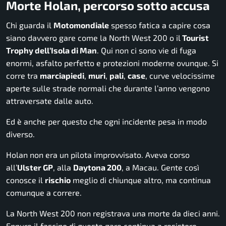
Morte Holan, percorso sotto accusa
Chi guarda il
Motomondiale
spesso fatica a capire cosa
siano davvero gare come la North West 200 o il
Tourist
Trophy dell’Isola di Man
. Qui non ci sono vie di fuga
enormi, asfalto perfetto e protezioni moderne ovunque. Si
corre tra
marciapiedi
,
muri
,
pali
,
case
, curve velocissime
aperte sulle strade normali che durante l’anno vengono
attraversate dalle auto.
Ed è anche per questo che ogni incidente pesa in modo
diverso.
Holan non era un pilota improvvisato. Aveva corso
all’
Ulster GP
, alla
Daytona 200
, a Macau. Gente così
conosce il
rischio
meglio di chiunque altro, ma continua
comunque a correre.
La North West 200 non registrava una morte da dieci anni.
Eppure il fascino di queste gare continua a resistere,