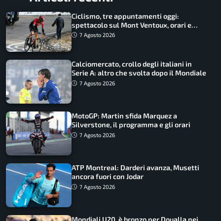
Ciclismo, tre appuntamenti oggi:
spettacolo sul Mont Ventoux, orari e
come vederli
7 Agosto 2026
Calciomercato, crollo degli italiani in
Serie A: altro che svolta dopo il Mondiale
7 Agosto 2026
MotoGP: Martin sfida Marquez a
Silverstone, il programma e gli orari
7 Agosto 2026
ATP Montreal: Darderi avanza, Musetti
ancora fuori con Jodar
7 Agosto 2026
Mondiali U20, è bronzo per Doualla nei