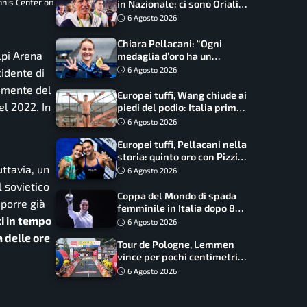
nnis Center on
in Nazionale: ci sono Oriali e
Bonucci, confermato un
6 Agosto 2026
ritorno
Chiara Pellacani: “Ogni
lpi Arena
medaglia d’oro ha un
significato diverso. Ho fatto
6 Agosto 2026
idente di
il salto di qualità”
lamente del
Europei tuffi, Wang chiude ai
el 2022. In
piedi del podio: Italia prima
nel medagliere
6 Agosto 2026
Europei tuffi, Pellacani nella
storia: quinto oro con Pizzini
uttavia, un
nel sincro da 3 metri
6 Agosto 2026
 sovietico
Coppa del Mondo di spada
 porre già
femminile in Italia dopo 8
i in tempo
anni, Alberta Santuccio: “Il
6 Agosto 2026
lavoro dà sempre i suoi
a delle ore
Tour de Pologne, Lemmen
frutti”
vince per pochi centimetri
su Scaroni: maxi-caduta e
6 Agosto 2026
tappa accorciata