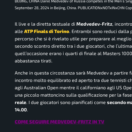
BEIJING, CHINA Daniil Medvedev of Russia competes in the Men s Sing
September 28, 2024 in Beijing, China. PUBLICATIONxNOTxINxCHN Cop
Il live e la diretta testuale di
Medvedev-Fritz
, incontr
alle
ATP Finals di Torino
. Entrambi sono reduci dalla 
percorso che si è rivelato utile per preparare al megli
secondo scontro diretto tra i due giocatori, che l’ultim
quell’occasione erano i quarti di finale al Masters 1000 
abbastanza tirati.
Anche in questa circostanza sarà Medvedev a partire f
incontro molto equilibrato ed aperto tra due tennisti c
agli Australian Open mentre il californiano agli US Open
una piccolo mattoncino sulla qualificazione per la fase
reale
. I due giocatori sono pianificati come
secondo ma
14.00
.
COME SEGUIRE MEDVEDEV-FRITZ IN TV