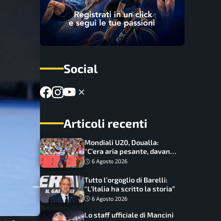
Social
Articoli recenti
Mondiali U20, Doualla:
“C’era aria pesante, davano
le mascherine! Finale? Non
6 Agosto 2026
ho nulla da perdere”
Tutto l’orgoglio di Barelli:
“L’Italia ha scritto la storia”
6 Agosto 2026
Lo staff ufficiale di Mancini