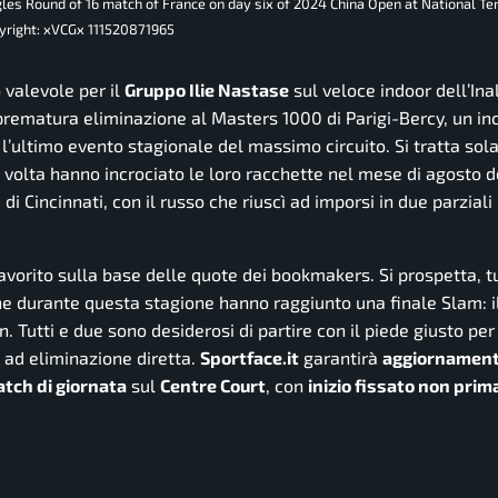
les Round of 16 match of France on day six of 2024 China Open at National Te
yright: xVCGx 111520871965
o valevole per il
Gruppo Ilie Nastase
sul veloce indoor dell’
Ina
prematura eliminazione al Masters 1000 di Parigi-Bercy, un inc
o l’ultimo evento stagionale del massimo circuito. Si tratta so
a volta hanno incrociato le loro racchette nel mese di agosto d
di Cincinnati, con il russo che riuscì ad imporsi in due parziali
avorito sulla base delle quote dei
bookmakers
. Si prospetta, t
he durante questa stagione hanno raggiunto una finale Slam: il
. Tutti e due sono desiderosi di partire con il piede giusto per
 ad eliminazione diretta.
Sportface.it
garantirà
aggiornament
tch di giornata
sul
Centre Court
, con
inizio fissato non prim