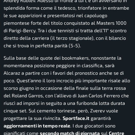
Andrey Rublev. Adesso di fronte a lui c’è un avversario in
splendida forma come il tedesco, trionfatore in entrambe
le sue apparizioni e presentatosi nel capoluogo
piemontese forte del titolo conquistato al Masters 1000
di Parigi-Bercy. Tra i due tennisti si tratta dell’11° scontro
diretto della carriera (il terzo stagionale), con il bilancio
che si trova in perfetta parità (5-5).
Sulla base delle quote dei
bookmakers
, nonostante la
momentanea posizione peggiore in classifica, sarà
Alcaraz a partire con i favori del pronostico anche se di
poco. Quest’anno il loro incrocio più importante risale allo
scorso giugno in occasione della finale sulla terra rossa
del Roland Garros, con l’allievo di Juan Carlos Ferrero che
riuscì ad imporsi in seguito a una furibonda lotta durata
cinque set. Sul cemento torinese, però, Zverev vuole
progettare la sua rivincita.
Sportface.it
garantirà
aggiornamenti in tempo reale
. I due giocatori sono
pianificati come
secondo match di giornata
sul
Centre