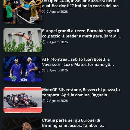
US Open 2026, invasione azzurra nelle
qualificazioni: 17 italiani a caccia del main
draw
7 Agosto 2026
Europei grandi altezze, Barnabà sogna il
colpaccio: è leader a metà gara, Baraldi
ancora in corsa
7 Agosto 2026
ATP Montreal, subito fuori Bolelli e
Vavassori: Luz e Matos fermano gli
azzurri
7 Agosto 2026
MotoGP Silverstone, Bezzecchi piazza la
zampata: Aprilia domina, Bagnaia
costretto al Q1
7 Agosto 2026
L’Italia parte per gli Europei di
Birmingham: Jacobs, Tamberi e