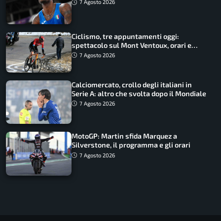
Battocletti guidano una spedizione
7 Agosto 2026
record
Ciclismo, tre appuntamenti oggi:
spettacolo sul Mont Ventoux, orari e
come vederli
7 Agosto 2026
Calciomercato, crollo degli italiani in
Serie A: altro che svolta dopo il Mondiale
7 Agosto 2026
MotoGP: Martin sfida Marquez a
Silverstone, il programma e gli orari
7 Agosto 2026