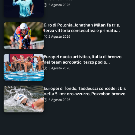
5 Agosto 2026
Giro di Polonia, Jonathan Milan fa tris:
terza vittoria consecutiva e primato
rafforzato
5 Agosto 2026
Europei nuoto artistico, Italia di bronzo
nel team acrobatic: terzo podio
consecutivo
5 Agosto 2026
Europei di fondo, Taddeucci concede il bis
nella 5 km: oro azzurro, Pozzobon bronzo
5 Agosto 2026