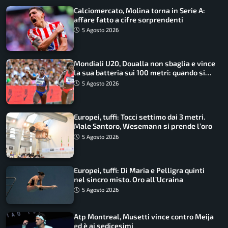
Calciomercato, Molina torna in Serie A:
affare fatto a cifre sorprendenti
5 Agosto 2026
Mondiali U20, Doualla non sbaglia e vince
la sua batteria sui 100 metri: quando si
disputano le finali
5 Agosto 2026
Europei, tuffi: Tocci settimo dai 3 metri.
Male Santoro, Wesemann si prende l’oro
5 Agosto 2026
Europei, tuffi: Di Maria e Pelligra quinti
nel sincro misto. Oro all’Ucraina
5 Agosto 2026
Atp Montreal, Musetti vince contro Meija
ed è ai sedicesimi