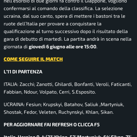
nell’esordio di due giorni fa contro il Giappone, vogliono
confermarsi al comando della classifica. La selezione
ucraina, dal suo canto, spera di mettere i bastoni tra le
ruote dell’Italia per provare a conquistare la
qualificazione al turno successivo dopo il risultato della
gara di debutto di martedì. La partita andrà in scena nella
giornata di
giovedì 6 giugno alle ore 15:00
.
COME SEGUIRE IL MATCH
L’11 DI PARTENZA
ITALIA: Zacchi; Zanotti, Ghilardi, Bonfanti, Veroli, Faticanti,
Fabbian, Ndour, Volpato, Cerri, S.Esposito.
UCRAINA: Fesiun; Krupskyi, Batahov, Saliuk ,Martyniuk,
Shostak, Fedor, Veleten, Ruchynskyi, Khlan, Sikan.
PER AGGIORNARE FAI REFRESH O CLICCA F5
Italia-Ucraina 0-4 (31′ Khlan, 53′ Martyniuk, 64′ Sikan, 71′