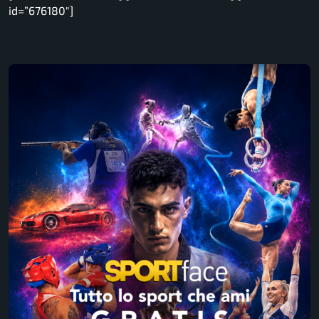
id=”676180″]