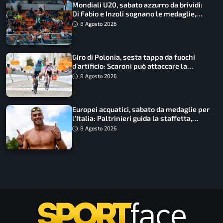
Mondiali U20, sabato azzurro da brividi:
Di Fabio e Inzoli sognano le medaglie,
Castellani e Succo in finale
8 Agosto 2026
Giro di Polonia, sesta tappa da fuochi
d’artificio: Scaroni può attaccare la
maglia di Lemmen
8 Agosto 2026
Europei acquatici, sabato da medaglie per
l’Italia: Paltrinieri guida la staffetta,
Barnabà sogna l’oro dalle grandi altezze
8 Agosto 2026