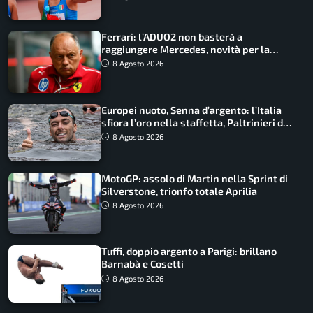
Ferrari: l’ADUO2 non basterà a
raggiungere Mercedes, novità per la
Macarena
8 Agosto 2026
Europei nuoto, Senna d’argento: l’Italia
sfiora l’oro nella staffetta, Paltrinieri da
urlo, il bilancio azzurro
8 Agosto 2026
MotoGP: assolo di Martin nella Sprint di
Silverstone, trionfo totale Aprilia
8 Agosto 2026
Tuffi, doppio argento a Parigi: brillano
Barnabà e Cosetti
8 Agosto 2026