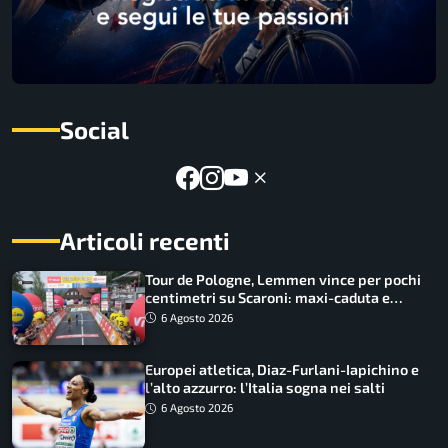
Social
Articoli recenti
Tour de Pologne, Lemmen vince per pochi
centimetri su Scaroni: maxi-caduta e
tappa accorciata
6 Agosto 2026
Europei atletica, Diaz-Furlani-Iapichino e
l’alto azzurro: l’Italia sogna nei salti
6 Agosto 2026