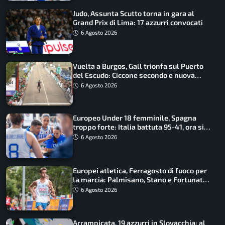
Judo, Assunta Scutto torna in gara al
Grand Prix di Lima: 17 azzurri convocati
6 Agosto 2026
Vuelta a Burgos, Gall trionfa sul Puerto
del Escudo: Ciccone secondo e nuova
maglia di leader
6 Agosto 2026
Europeo Under 18 femminile, Spagna
troppo forte: Italia battuta 95-41, ora si
gioca il Mondiale
6 Agosto 2026
Europei atletica, Ferragosto di fuoco per
la marcia: Palmisano, Stano e Fortunato
guidano l’Italia
6 Agosto 2026
Arrampicata, 19 azzurri in Slovacchia: al