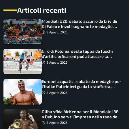
Articoli recenti
Mondiali U20, sabato azzurro da brividi:
Di Fabio e Inzoli sognano le medaglie,
Castellani e Succo in finale
8 Agosto 2026
Giro di Polonia, sesta tappa da fuochi
d’artificio: Scaroni può attaccare la
maglia di Lemmen
8 Agosto 2026
Europei acquatici, sabato da medaglie per
l’Italia: Paltrinieri guida la staffetta,
Barnabà sogna l’oro dalle grandi altezze
8 Agosto 2026
Oliha sfida McKenna per il Mondiale IBF:
a Dublino serve l’impresa nella tana del
lupo
8 Agosto 2026