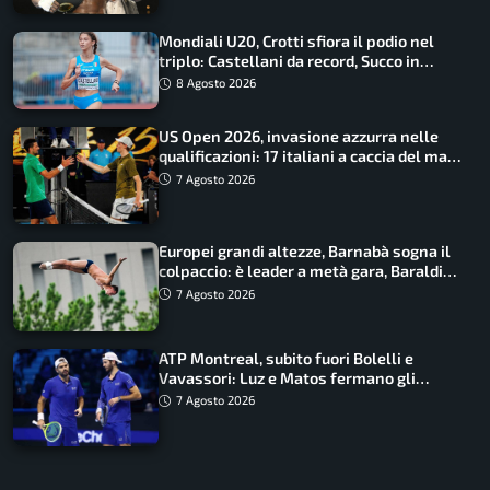
Mondiali U20, Crotti sfiora il podio nel
triplo: Castellani da record, Succo in
finale
8 Agosto 2026
US Open 2026, invasione azzurra nelle
qualificazioni: 17 italiani a caccia del main
draw
7 Agosto 2026
Europei grandi altezze, Barnabà sogna il
colpaccio: è leader a metà gara, Baraldi
ancora in corsa
7 Agosto 2026
ATP Montreal, subito fuori Bolelli e
Vavassori: Luz e Matos fermano gli
azzurri
7 Agosto 2026