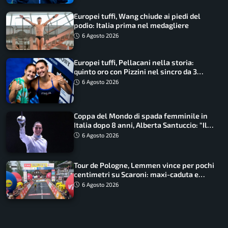
Europei tuffi, Wang chiude ai piedi del
podio: Italia prima nel medagliere
6 Agosto 2026
Europei tuffi, Pellacani nella storia:
quinto oro con Pizzini nel sincro da 3
metri
6 Agosto 2026
Coppa del Mondo di spada femminile in
Italia dopo 8 anni, Alberta Santuccio: “Il
lavoro dà sempre i suoi frutti”
6 Agosto 2026
Tour de Pologne, Lemmen vince per pochi
centimetri su Scaroni: maxi-caduta e
tappa accorciata
6 Agosto 2026