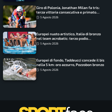
Giro di Polonia, Jonathan Milan fa tris:
terza vittoria consecutiva e primato
rafforzato
5 Agosto 2026
Europei nuoto artistico, Italia di bronzo
nel team acrobatic: terzo podio
consecutivo
5 Agosto 2026
Europei di fondo, Taddeucci concede il bis
nella 5 km: oro azzurro, Pozzobon bronzo
5 Agosto 2026