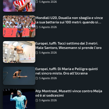
5 Agosto 2026
Mondiali U20, Doualla non sbaglia e vince
la sua batteria sui 100 metri: quando si
disputano le finali
5 Agosto 2026
Europei, tuffi: Tocci settimo dai 3 metri.
Male Santoro, Wesemann si prende l’oro
5 Agosto 2026
Europei, tuffi: Di Maria e Pelligra quinti
nel sincro misto. Oro all’Ucraina
5 Agosto 2026
Atp Montreal, Musetti vince contro Meija
ed è ai sedicesimi
5 Agosto 2026