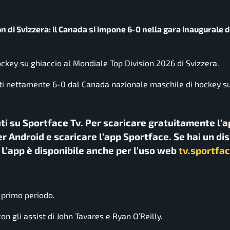
ion di Svizzera: il Canada si impone 6-0 nella gara inaugurale 
ockey su ghiaccio
al Mondiale Top Division 2026 di
Svizzera
.
itti nettamente 6-0 dal
Canada nazionale maschile di hockey su
uti su Sportface Tv. Per scaricare gratuitamente l’a
r Android e scaricare l’app Sportface. Se hai un di
. L’app è disponibile anche per l’uso web
tv.sportfac
 primo periodo.
con gli assist di
John Tavares
e
Ryan O’Reilly
.