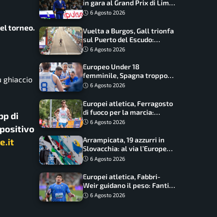
in gara al Grand Prix di Lima:
17 azzurri convocati
6 Agosto 2026
del torneo.
Vuelta a Burgos, Gall trionfa
sul Puerto del Escudo:
Ciccone secondo e nuova
6 Agosto 2026
maglia di leader
Europeo Under 18
femminile, Spagna troppo
 ghiaccio
forte: Italia battuta 95-41,
6 Agosto 2026
ora si gioca il Mondiale
Europei atletica, Ferragosto
di fuoco per la marcia:
pp di
Palmisano, Stano e
6 Agosto 2026
spositivo
Fortunato guidano l’Italia
Arrampicata, 19 azzurri in
e.it
Slovacchia: al via l’Europe
Series Lead, tappa decisiva
6 Agosto 2026
per la Speed
Europei atletica, Fabbri-
Weir guidano il peso: Fantini
difende il titolo nel martello
6 Agosto 2026