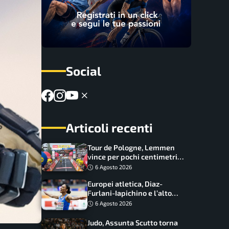
Social
Articoli recenti
Tour de Pologne, Lemmen
vince per pochi centimetri
su Scaroni: maxi-caduta e
6 Agosto 2026
tappa accorciata
Europei atletica, Diaz-
Furlani-Iapichino e l’alto
azzurro: l’Italia sogna nei
6 Agosto 2026
salti
Judo, Assunta Scutto torna