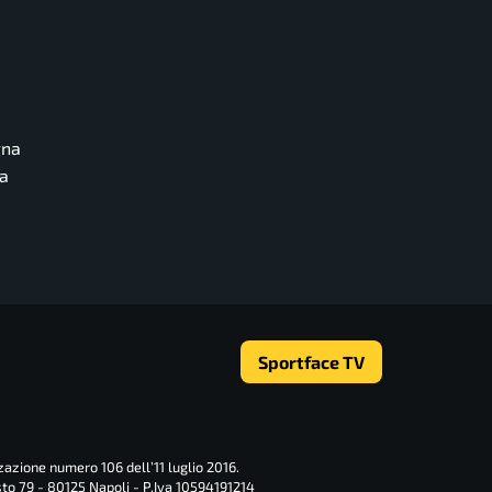
gna
a
Sportface TV
zazione numero 106 dell’11 luglio 2016.
sto 79 - 80125 Napoli - P.Iva 10594191214