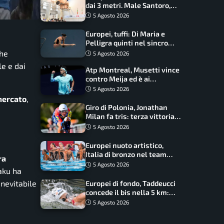
dai 3 metri. Male Santoro,
Wesemann si prende l’oro
5 Agosto 2026
Europei, tuffi: Di Maria e
Pelligra quinti nel sincro
misto. Oro all’Ucraina
che
5 Agosto 2026
le e dai
Atp Montreal, Musetti vince
contro Meija ed è ai
sedicesimi
5 Agosto 2026
ercato
,
Giro di Polonia, Jonathan
Milan fa tris: terza vittoria
consecutiva e primato
5 Agosto 2026
rafforzato
Europei nuoto artistico,
Italia di bronzo nel team
ra
acrobatic: terzo podio
5 Agosto 2026
aku ha
consecutivo
inevitabile
Europei di fondo, Taddeucci
concede il bis nella 5 km:
oro azzurro, Pozzobon
5 Agosto 2026
bronzo