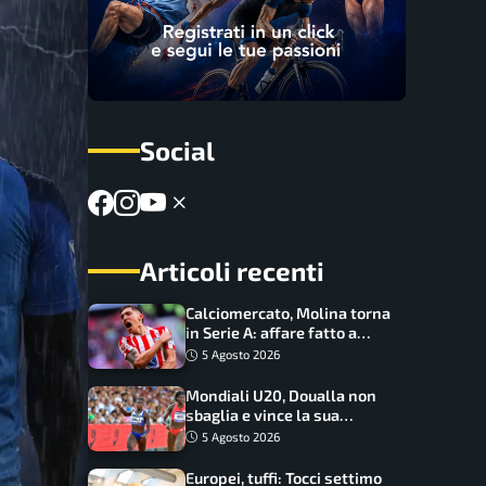
Social
Articoli recenti
Calciomercato, Molina torna
in Serie A: affare fatto a
cifre sorprendenti
5 Agosto 2026
Mondiali U20, Doualla non
sbaglia e vince la sua
batteria sui 100 metri:
5 Agosto 2026
quando si disputano le finali
Europei, tuffi: Tocci settimo