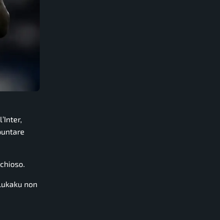
’Inter,
puntare
schioso.
Lukaku non