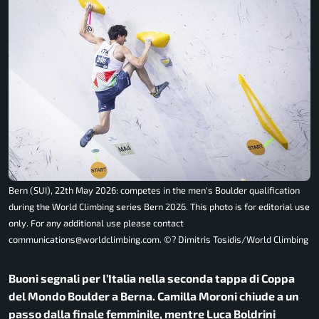
Bern (SUI), 22th May 2026: competes in the men's Boulder qualification
during the World Climbing series Bern 2026. This photo is for editorial use
only. For any additional use please contact
communications@worldclimbing.com. ©? Dimitris Tosidis/World Climbing
Buoni segnali per l’Italia nella seconda tappa di Coppa
del Mondo Boulder a Berna. Camilla Moroni chiude a un
passo dalla finale femminile, mentre Luca Boldrini