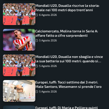
Mondiali U20, Doualla riscrive la storia:
finale nei 100 metri dopo trent’anni
6 Agosto 2026
Calciomercato, Molina torna in Serie A:
affare fatto a cifre sorprendenti
5 Agosto 2026
Mondiali U20, Doualla non sbaglia e vince
la sua batteria sui 100 metri: quando si
disputano le finali
5 Agosto 2026
Europei, tuffi: Tocci settimo dai 3 metri.
Male Santoro, Wesemann si prende l’oro
5 Agosto 2026
Europei, tuffi: Di Maria e Pelligra quinti