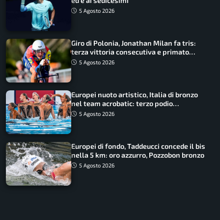
ed è ai sedicesimi
5 Agosto 2026
Giro di Polonia, Jonathan Milan fa tris:
terza vittoria consecutiva e primato
rafforzato
5 Agosto 2026
Europei nuoto artistico, Italia di bronzo
nel team acrobatic: terzo podio
consecutivo
5 Agosto 2026
Europei di fondo, Taddeucci concede il bis
nella 5 km: oro azzurro, Pozzobon bronzo
5 Agosto 2026