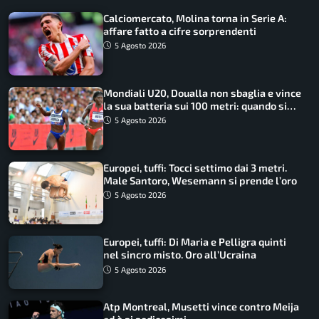
Calciomercato, Molina torna in Serie A:
affare fatto a cifre sorprendenti
5 Agosto 2026
Mondiali U20, Doualla non sbaglia e vince
la sua batteria sui 100 metri: quando si
disputano le finali
5 Agosto 2026
Europei, tuffi: Tocci settimo dai 3 metri.
Male Santoro, Wesemann si prende l’oro
5 Agosto 2026
Europei, tuffi: Di Maria e Pelligra quinti
nel sincro misto. Oro all’Ucraina
5 Agosto 2026
Atp Montreal, Musetti vince contro Meija