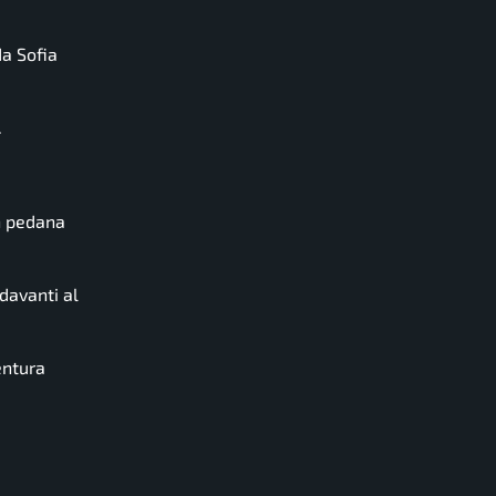
da Sofia
.
in pedana
davanti al
entura