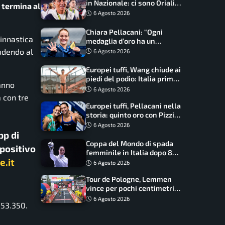
in Nazionale: ci sono Oriali e
 termina al
Bonucci, confermato un
6 Agosto 2026
ritorno
Chiara Pellacani: “Ogni
ginnastica
medaglia d’oro ha un
significato diverso. Ho fatto
iudendo al
6 Agosto 2026
il salto di qualità”
Europei tuffi, Wang chiude ai
piedi del podio: Italia prima
anno
nel medagliere
6 Agosto 2026
 con tre
Europei tuffi, Pellacani nella
storia: quinto oro con Pizzini
nel sincro da 3 metri
6 Agosto 2026
pp di
Coppa del Mondo di spada
spositivo
femminile in Italia dopo 8
e.it
anni, Alberta Santuccio: “Il
6 Agosto 2026
lavoro dà sempre i suoi
Tour de Pologne, Lemmen
frutti”
vince per pochi centimetri
su Scaroni: maxi-caduta e
6 Agosto 2026
 53.350.
tappa accorciata