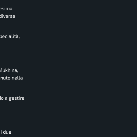
cesima
 diverse
pecialità,
 Mukhina,
enuto nella
o a gestire
ai due