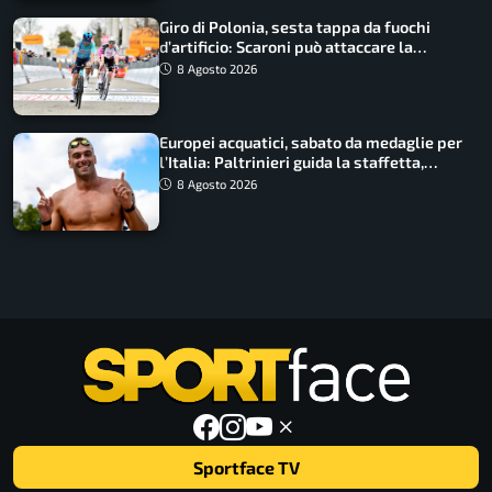
Giro di Polonia, sesta tappa da fuochi
d’artificio: Scaroni può attaccare la
maglia di Lemmen
8 Agosto 2026
Europei acquatici, sabato da medaglie per
l’Italia: Paltrinieri guida la staffetta,
Barnabà sogna l’oro dalle grandi altezze
8 Agosto 2026
Sportface TV