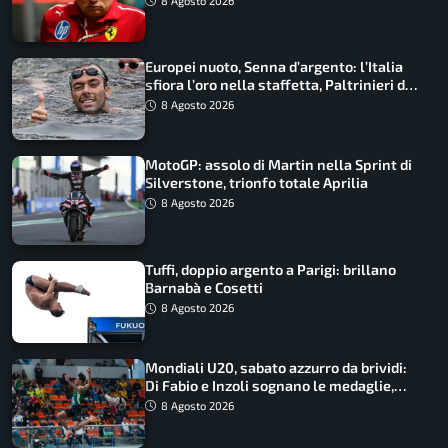
8 Agosto 2026
Europei nuoto, Senna d’argento: l’Italia
sfiora l’oro nella staffetta, Paltrinieri da
urlo, il bilancio azzurro
8 Agosto 2026
MotoGP: assolo di Martin nella Sprint di
Silverstone, trionfo totale Aprilia
8 Agosto 2026
Tuffi, doppio argento a Parigi: brillano
Barnabà e Cosetti
8 Agosto 2026
Mondiali U20, sabato azzurro da brividi:
Di Fabio e Inzoli sognano le medaglie,
Castellani e Succo in finale
8 Agosto 2026