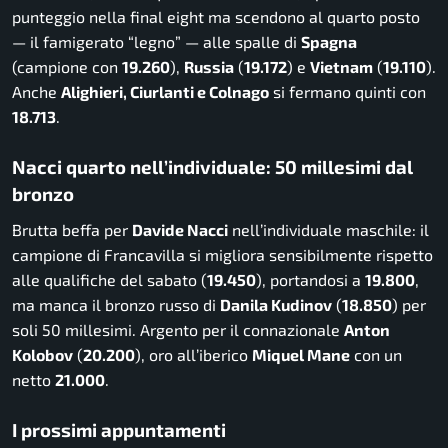
punteggio nella final eight ma scendono al quarto posto
— il famigerato “legno” — alle spalle di
Spagna
(campione con
19.260
),
Russia
(
19.172
) e
Vietnam
(
19.110
).
Anche
Alighieri, Ciurlanti e Colnago
si fermano quinti con
18.713
.
Nacci quarto nell’individuale: 50 millesimi dal
bronzo
Brutta beffa per
Davide Nacci
nell’individuale maschile: il
campione di Francavilla si migliora sensibilmente rispetto
alle qualifiche del sabato (
19.450
), portandosi a
19.800
,
ma manca il bronzo russo di
Danila Kudinov
(
18.850
) per
soli 50 millesimi. Argento per il connazionale
Anton
Kolobov
(
20.200
), oro all’iberico
Miquel Mane
con un
netto
21.000
.
I prossimi appuntamenti