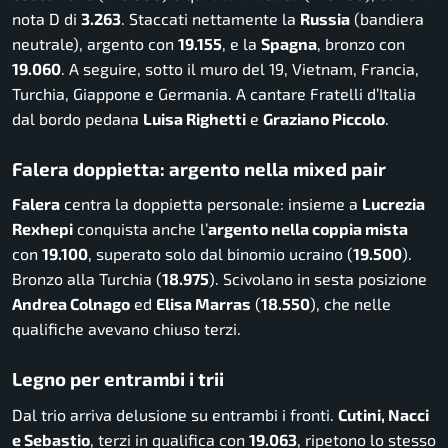
nota D di
3.263
. Staccati nettamente la
Russia
(bandiera
neutrale), argento con
19.155
, e la
Spagna
, bronzo con
19.060
. A seguire, sotto il muro del 19, Vietnam, Francia,
Turchia, Giappone e Germania. A cantare Fratelli d’Italia
dal bordo pedana
Luisa Righetti
e
Graziano Piccolo
.
Falera doppietta: argento nella mixed pair
Falera
centra la doppietta personale: insieme a
Lucrezia
Rexhepi
conquista anche l’
argento nella coppia mista
con
19.100
, superato solo dal binomio ucraino (
19.500
).
Bronzo alla Turchia (
18.975
). Scivolano in sesta posizione
Andrea Colnago
ed
Elisa Marras
(
18.550
), che nelle
qualifiche avevano chiuso terzi.
Legno per entrambi i trii
Dal trio arriva delusione su entrambi i fronti.
Cutini, Nacci
e Sebastio
, terzi in qualifica con
19.063
, ripetono lo stesso