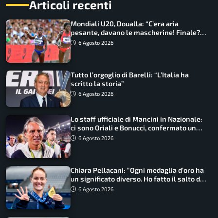
Articoli recenti
Mondiali U20, Doualla: “C’era aria
pesante, davano le mascherine! Finale?
Non ho nulla da perdere”
6 Agosto 2026
Tutto l’orgoglio di Barelli: “L’Italia ha
scritto la storia”
6 Agosto 2026
Lo staff ufficiale di Mancini in Nazionale:
ci sono Oriali e Bonucci, confermato un
ritorno
6 Agosto 2026
Chiara Pellacani: “Ogni medaglia d’oro ha
un significato diverso. Ho fatto il salto di
qualità”
6 Agosto 2026