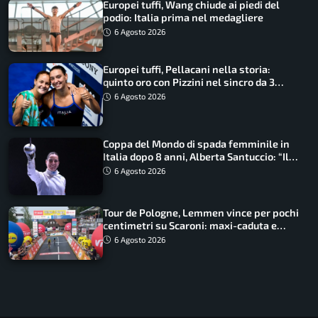
Europei tuffi, Wang chiude ai piedi del
podio: Italia prima nel medagliere
6 Agosto 2026
Europei tuffi, Pellacani nella storia:
quinto oro con Pizzini nel sincro da 3
metri
6 Agosto 2026
Coppa del Mondo di spada femminile in
Italia dopo 8 anni, Alberta Santuccio: “Il
lavoro dà sempre i suoi frutti”
6 Agosto 2026
Tour de Pologne, Lemmen vince per pochi
centimetri su Scaroni: maxi-caduta e
tappa accorciata
6 Agosto 2026