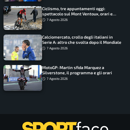
Ciclismo, tre appuntamenti oggi:
spettacolo sul Mont Ventoux, orari e
come vederli
7 Agosto 2026
Calciomercato, crollo degli italiani in
Serie A: altro che svolta dopo il Mondiale
7 Agosto 2026
MotoGP: Martin sfida Marquez a
Silverstone, il programma e gli orari
7 Agosto 2026