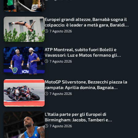
Europei grandi altezze, Barnabà sogna il
colpaccio: è leader a metà gara, Baraldi
ancora in corsa
7 Agosto 2026
ATP Montreal, subito fuori Bolelli e
Vavassori: Luz e Matos fermano gli
azzurri
7 Agosto 2026
MotoGP Silverstone, Bezzecchi piazza la
zampata: Aprilia domina, Bagnaia
costretto al Q1
7 Agosto 2026
L’Italia parte per gli Europei di
Birmingham: Jacobs, Tamberi e
Battocletti guidano una spedizione
7 Agosto 2026
record