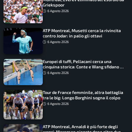
Griekspoor
6 Agosto 2026
ATP Montreal, Musetti cerca la rivincita
contro Jodar: in palio gli ottavi
6 Agosto 2026
Europei di tuffi, Pellacani cerca una
cinquina storica: Conte e Wang sfidano la
piattaforma
6 Agosto 2026
Tour de France femminile, altra battaglia
tra le big: Longo Borghini sogna il colpo
6 Agosto 2026
ATP Montreal, Arnaldi è più forte degli
errori: Marozsan piegato dopo oltre due