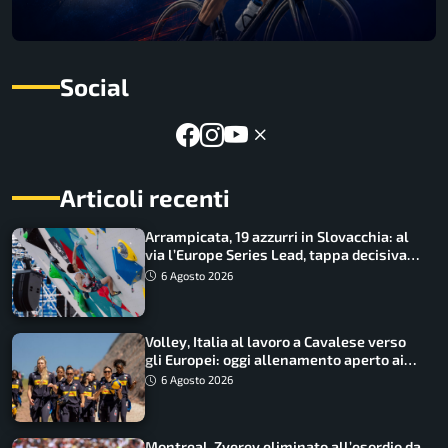
Social
Articoli recenti
Arrampicata, 19 azzurri in Slovacchia: al
via l’Europe Series Lead, tappa decisiva
per la Speed
6 Agosto 2026
Volley, Italia al lavoro a Cavalese verso
gli Europei: oggi allenamento aperto ai
tifosi
6 Agosto 2026
Montreal, Zverev eliminato all’esordio da