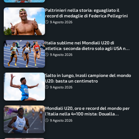
Paltrinieri nella storia: eguagliato il
record di medaglie di Federica Pellegrini
9 Agosto 2026
Italia sublime nei Mondiali U20 di
atletica: seconda dietro solo agli USA nel
medagliere
9 Agosto 2026
Salto in lungo, Inzoli campione del mondo
U20: basta un centimetro
9 Agosto 2026
Mondiali U20, oro e record del mondo per
l’Italia nella 4×100 mista: Doualla
straordinaria
9 Agosto 2026