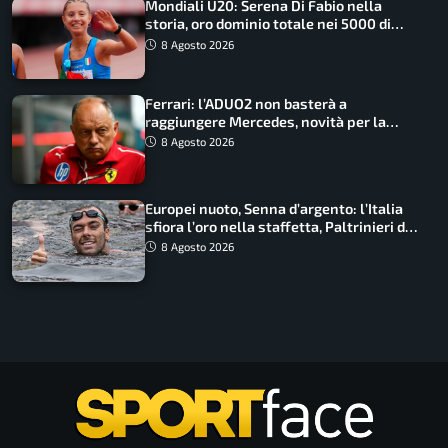
Mondiali U20: Serena Di Fabio nella
storia, oro dominio totale nei 5000 di
marcia
8 Agosto 2026
Ferrari: l’ADUO2 non basterà a
raggiungere Mercedes, novità per la
Macarena
8 Agosto 2026
Europei nuoto, Senna d’argento: l’Italia
sfiora l’oro nella staffetta, Paltrinieri da
urlo, il bilancio azzurro
8 Agosto 2026