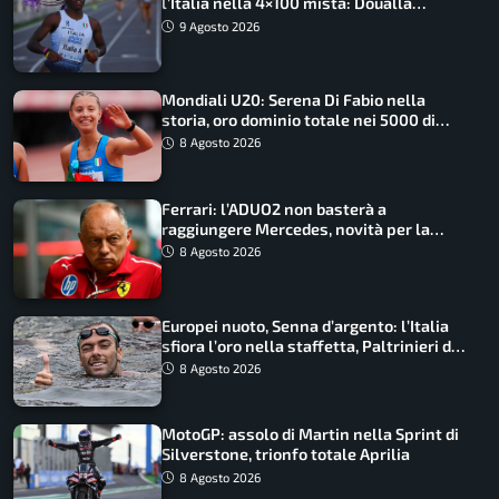
l’Italia nella 4×100 mista: Doualla
straordinaria
9 Agosto 2026
Mondiali U20: Serena Di Fabio nella
storia, oro dominio totale nei 5000 di
marcia
8 Agosto 2026
Ferrari: l’ADUO2 non basterà a
raggiungere Mercedes, novità per la
Macarena
8 Agosto 2026
Europei nuoto, Senna d’argento: l’Italia
sfiora l’oro nella staffetta, Paltrinieri da
urlo, il bilancio azzurro
8 Agosto 2026
MotoGP: assolo di Martin nella Sprint di
Silverstone, trionfo totale Aprilia
8 Agosto 2026