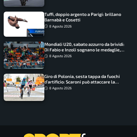
Tuffi, doppio argento a Parigi: brillano
Barnabà e Cosetti
8 Agosto 2026
Mondiali U20, sabato azzurro da brividi:
Di Fabio e Inzoli sognano le medaglie,
Castellani e Succo in finale
8 Agosto 2026
Giro di Polonia, sesta tappa da fuochi
d’artificio: Scaroni può attaccare la
maglia di Lemmen
8 Agosto 2026