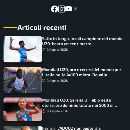
Articoli recenti
Salto in lungo, Inzoli campione del mondo
U20: basta un centimetro
9 Agosto 2026
Mondiali U20, oro e record del mondo per
l’Italia nella 4×100 mista: Doualla
straordinaria
9 Agosto 2026
Mondiali U20: Serena Di Fabio nella
storia, oro dominio totale nei 5000 di
marcia
8 Agosto 2026
Ferrari: l’ADUO2 non basterà a