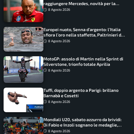
raggiungere Mercedes, novità per la
Macarena
8 Agosto 2026
Europei nuoto, Senna d’argento: l’Italia
sfiora l’oro nella staffetta, Paltrinieri da
urlo, il bilancio azzurro
8 Agosto 2026
MotoGP: assolo di Martin nella Sprint di
Silverstone, trionfo totale Aprilia
8 Agosto 2026
Tuffi, doppio argento a Parigi: brillano
Barnabà e Cosetti
8 Agosto 2026
Mondiali U20, sabato azzurro da brividi:
Di Fabio e Inzoli sognano le medaglie,
Castellani e Succo in finale
8 Agosto 2026