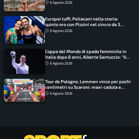
6 Agosto 2026
Europei tuffi, Pellacani nella storia:
quinto oro con Pizzini nel sincro da 3
metri
6 Agosto 2026
Coppa del Mondo di spada femminile in
Italia dopo 8 anni, Alberta Santuccio: “Il
lavoro dà sempre i suoi frutti”
6 Agosto 2026
Tour de Pologne, Lemmen vince per pochi
centimetri su Scaroni: maxi-caduta e
tappa accorciata
6 Agosto 2026