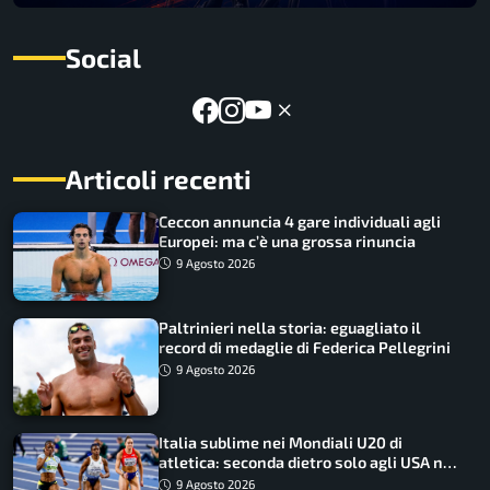
Social
Articoli recenti
Ceccon annuncia 4 gare individuali agli
Europei: ma c’è una grossa rinuncia
9 Agosto 2026
Paltrinieri nella storia: eguagliato il
record di medaglie di Federica Pellegrini
9 Agosto 2026
Italia sublime nei Mondiali U20 di
atletica: seconda dietro solo agli USA nel
medagliere
9 Agosto 2026