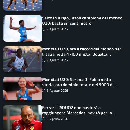
Salto in lungo, Inzoli campione del mondo
U20: basta un centimetro
9 Agosto 2026
Mondiali U20, oro e record del mondo per
l’Italia nella 4×100 mista: Doualla
straordinaria
9 Agosto 2026
Mondiali U20: Serena Di Fabio nella
storia, oro dominio totale nei 5000 di
marcia
8 Agosto 2026
Ferrari: l’ADUO2 non basterà a
raggiungere Mercedes, novità per la
Macarena
8 Agosto 2026