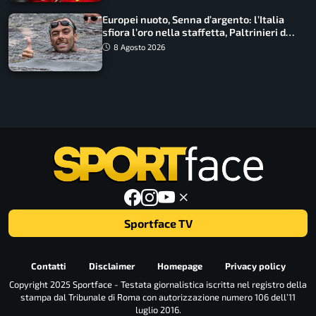
Europei nuoto, Senna d’argento: l’Italia
sfiora l’oro nella staffetta, Paltrinieri da
urlo, il bilancio azzurro
8 Agosto 2026
Sportface TV
Contatti
Disclaimer
Homepage
Privacy policy
Copyright 2025 Sportface - Testata giornalistica iscritta nel registro della
stampa dal Tribunale di Roma con autorizzazione numero 106 dell’11
luglio 2016.