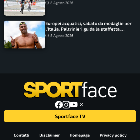
maglia di Lemmen
8 Agosto 2026
Europei acquatici, sabato da medaglie per
l’Italia: Paltrinieri guida la staffetta,
Barnabà sogna l’oro dalle grandi altezze
8 Agosto 2026
Sportface TV
Contatti
Disclaimer
Homepage
Privacy policy