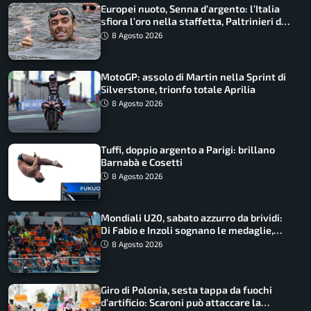
Europei nuoto, Senna d’argento: l’Italia
sfiora l’oro nella staffetta, Paltrinieri da
urlo, il bilancio azzurro
8 Agosto 2026
MotoGP: assolo di Martin nella Sprint di
Silverstone, trionfo totale Aprilia
8 Agosto 2026
Tuffi, doppio argento a Parigi: brillano
Barnabà e Cosetti
8 Agosto 2026
Mondiali U20, sabato azzurro da brividi:
Di Fabio e Inzoli sognano le medaglie,
Castellani e Succo in finale
8 Agosto 2026
Giro di Polonia, sesta tappa da fuochi
d’artificio: Scaroni può attaccare la