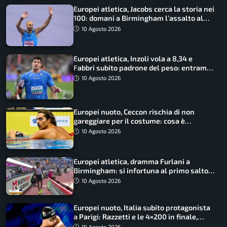
Europei atletica, Jacobs cerca la storia nei
100: domani a Birmingham l’assalto al
terzo oro consecutivo
10 Agosto 2026
Europei atletica, Inzoli vola a 8,34 e
Fabbri subito padrone del peso: entrambi
in finale col miglior risultato
10 Agosto 2026
Europei nuoto, Ceccon rischia di non
gareggiare per il costume: cosa è
successo
10 Agosto 2026
Europei atletica, dramma Furlani a
Birmingham: si infortuna al primo salto
ed esce in carrozzina
10 Agosto 2026
Europei nuoto, Italia subito protagonista
a Parigi: Razzetti e le 4×200 in finale,
Quadarella domina gli 800
10 Agosto 2026