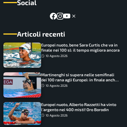
Social
Articoli recenti
Europei nuoto, bene Sara Curtis che va in
finale nei 100 sl: il tempo migliora ancora
10 Agosto 2026
Martinenghi si supera nelle semifinali
dei 100 rana agli Europei: in finale anche
Cerasuolo
10 Agosto 2026
Europei nuoto, Alberto Razzetti ha vinto
l’argento nei 400 misti! Oro Borodin
10 Agosto 2026