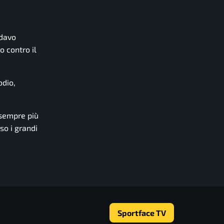
ldavo
o contro il
odio,
 sempre più
so i grandi
Sportface TV