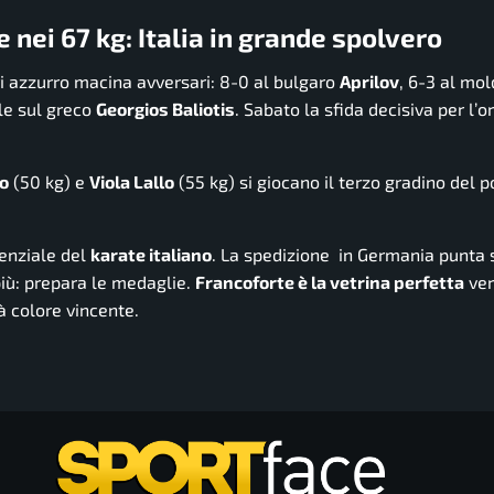
 nei 67 kg: Italia in grande spolvero
ri azzurro macina avversari: 8-0 al bulgaro
Aprilov
, 6-3 al mo
ale sul greco
Georgios Baliotis
. Sabato la sfida decisiva per l’or
to
(50 kg) e
Viola Lallo
(55 kg) si giocano il terzo gradino del p
nenziale del
karate italiano
. La spedizione in Germania punta
più: prepara le medaglie.
Francoforte è la vetrina perfetta
ver
à colore vincente.