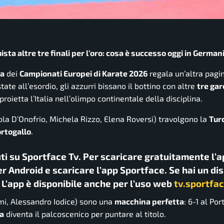
sta altre tre finali per l’oro: cosa è successo oggi in German
ta
dei
Campionati Europei di Karate 2026
regala un’altra pagi
ate all’esordio, gli azzurri bissano il bottino con altre
tre gar
oietta l’Italia nell’olimpo continentale della disciplina.
ola D’Onofrio, Michela Rizzo, Elena Roversi) travolgono la
Tur
rtogallo
.
uti su Sportface Tv. Per scaricare gratuitamente l’a
r Android e scaricare l’app Sportface. Se hai un di
. L’app è disponibile anche per l’uso web
tv.sportfac
ami, Alessandro Iodice) sono una
macchina perfetta
: 6-1 al Por
ia
diventa il palcoscenico per puntare al titolo.