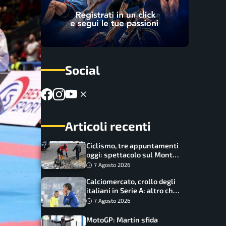
Social
Articoli recenti
Ciclismo, tre appuntamenti
oggi: spettacolo sul Mont
Ventoux, orari e come
7 Agosto 2026
vederli
Calciomercato, crollo degli
italiani in Serie A: altro che
svolta dopo il Mondiale
7 Agosto 2026
MotoGP: Martin sfida