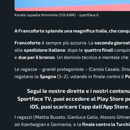
Karate squadra femminile (FIJLKAM) - sportface.it
A Francoforte splende una magnifica Italia, che conqui
Francoforte
è sempre più azzurra. La
seconda giorna
alla
spedizione italiana
: dopo le
quattro finali
conquist
e
due per il bronzo
. Un dominio tecnico e mentale che pr
Le ragazze – grandi protagoniste – (Carola Casale, Ors
regolano la
Spagna
(5-2), volando in finale contro il
Po
Segui le nostre dirette e i nostri conten
Sportface TV, puoi accedere al Play Store pe
iOS, puoi scaricare l’app dall’App Store
I ragazzi (Mattia Busato, Gianluca Gallo, Alessio Ghin
ad Azerbaigian e Germania, e la
finale contro la Turch