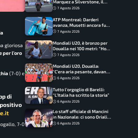
Marquez a Silverstone, il
programma e gli orari
7 Agosto 2026
ATP Montreal: Darderi
avanza, Musetti ancora fuori
con Jodar
7 Agosto 2026
ia
Mondiali U20, è bronzo per
na gloriosa
Doualla nei 100 metri: “Ho
e per l’oro
scacciato l’ansia”
7 Agosto 2026
Mondiali U20, Doualla:
“C’era aria pesante, davano
chia
(7-0) e
le mascherine! Finale? Non
6 Agosto 2026
ho nulla da perdere”
Tutto l’orgoglio di Barelli:
“L’Italia ha scritto la storia”
pp di
6 Agosto 2026
spositivo
Lo staff ufficiale di Mancini
e.it
in Nazionale: ci sono Oriali e
Bonucci, confermato un
togallo, 7-0
6 Agosto 2026
ritorno