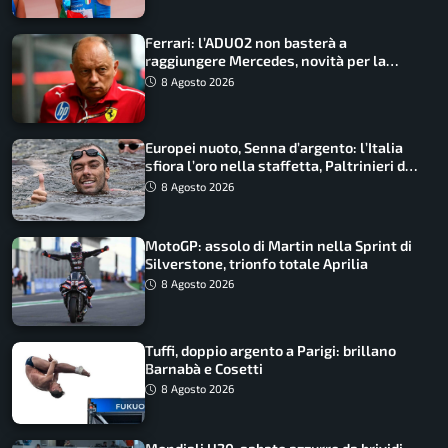
Ferrari: l’ADUO2 non basterà a
raggiungere Mercedes, novità per la
Macarena
8 Agosto 2026
Europei nuoto, Senna d’argento: l’Italia
sfiora l’oro nella staffetta, Paltrinieri da
urlo, il bilancio azzurro
8 Agosto 2026
MotoGP: assolo di Martin nella Sprint di
Silverstone, trionfo totale Aprilia
8 Agosto 2026
Tuffi, doppio argento a Parigi: brillano
Barnabà e Cosetti
8 Agosto 2026