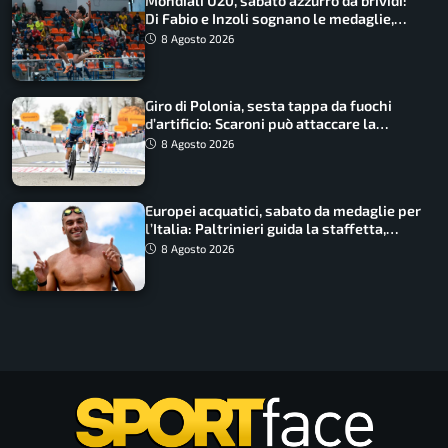
Mondiali U20, sabato azzurro da brividi:
Di Fabio e Inzoli sognano le medaglie,
Castellani e Succo in finale
8 Agosto 2026
Giro di Polonia, sesta tappa da fuochi
d’artificio: Scaroni può attaccare la
maglia di Lemmen
8 Agosto 2026
Europei acquatici, sabato da medaglie per
l’Italia: Paltrinieri guida la staffetta,
Barnabà sogna l’oro dalle grandi altezze
8 Agosto 2026