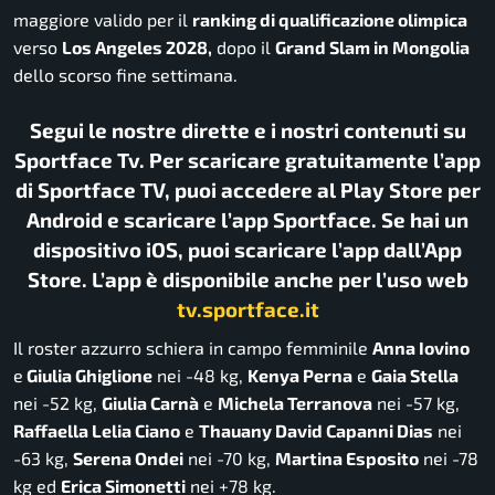
maggiore valido per il
ranking di qualificazione olimpica
verso
Los Angeles 2028,
dopo il
Grand Slam in Mongolia
dello scorso fine settimana.
Segui le nostre dirette e i nostri contenuti su
Sportface Tv. Per scaricare gratuitamente l’app
di Sportface TV, puoi accedere al Play Store per
Android e scaricare l’app Sportface. Se hai un
dispositivo iOS, puoi scaricare l’app dall’App
Store. L’app è disponibile anche per l’uso web
tv.sportface.it
Il roster azzurro schiera in campo femminile
Anna Iovino
e
Giulia Ghiglione
nei -48 kg,
Kenya Perna
e
Gaia Stella
nei -52 kg,
Giulia Carnà
e
Michela Terranova
nei -57 kg,
Raffaella Lelia Ciano
e
Thauany David Capanni Dias
nei
-63 kg,
Serena Ondei
nei -70 kg,
Martina Esposito
nei -78
kg ed
Erica Simonetti
nei +78 kg.